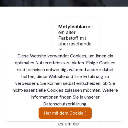
Metylenblau
ist
ein alter
Farbstoff mit
überraschende
m
medizinischem
Diese Website verwendet Cookies, um Ihnen ein
Potenzial –
optimales Nutzererlebnis zu bieten. Einige Cookies
auch in der
sind technisch notwendig, während andere dabei
Veterinärmedizi
helfen, diese Website und Ihre Erfahrung zu
n. In der
verbessern. Sie können selbst entscheiden, ob Sie
Humanmedizin
wird es bei
nicht-essenzielle Cookies zulassen möchten. Weitere
Methämoglobin
Informationen finden Sie in unserer
ämie und als
Datenschutzerklärung.
Antioxidans
eingesetzt.
Her mit dem Cookie :)
Doch wie steht
es um die